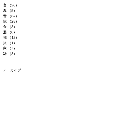
言
（26）
26件の記事
塊
（5）
5件の記事
音
（84）
84件の記事
憶
（28）
28件の記事
食
（3）
3件の記事
遊
（6）
6件の記事
都
（12）
12件の記事
旅
（1）
1件の記事
家
（7）
7件の記事
雑
（8）
8件の記事
アーカイブ