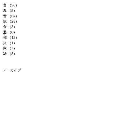
言
（26）
26件の記事
塊
（5）
5件の記事
音
（84）
84件の記事
憶
（28）
28件の記事
食
（3）
3件の記事
遊
（6）
6件の記事
都
（12）
12件の記事
旅
（1）
1件の記事
家
（7）
7件の記事
雑
（8）
8件の記事
アーカイブ