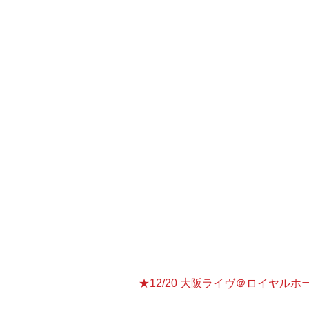
　移転問題で喧しい築地市場には
◇日時：　11月18日（金）　開店 1
◇会場　 BLUE MOOD （ブルームード）  h
〒104-0045 東京都中央区築地5
電話 03-3249-6010（平日9:00-
 都営大江戸線・・・築地市場駅A
 JR・東京メトロ銀座線・・・新
 東京メトロ日比谷線・・・築地駅
◇料金（ミュージックチャージ）　4
★12/20 大阪ライヴ＠ロイヤルホ
K-FUNK初の大阪ライヴが実現