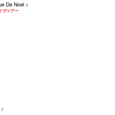
 De Noel ♪
　ライヴツアー
ツアー、そして初秋ライヴのソウルフルムーンに続
、京都の三都市ライヴツアー！　題して “Funque 
&B、そして大好評のオリジナル曲「Rhythum & 
oogie」 「On Killer Street」、「舞妓はんDay」、往年
ight」等など、大人を楽しませるグルーヴィーでオシャレで
楽しみ下さい。
ますので、お早めのご予約をお待ちしております。
ード