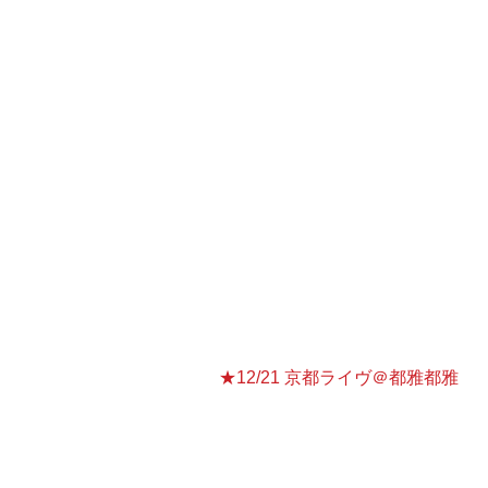
っと早めのおしゃれでファンキー
◇日時＆時間　12月20日（火）　
　開店 18:00　演奏　19：00～
◇会場　ROYAL HORSE（ロイ
大阪市北区兎我野町15-13　ミユ
電話06-6312-8958 ／ 06-6312-89
◇料金（ミュージックチャージ）　5
★12/21 京都ライヴ＠都雅都雅
　生まれ故郷でのトークもノリノ
大盛り上がりのクリスマスを！
◇日時：　12月21日（水）　開店 1