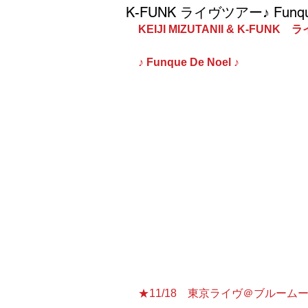
K-FUNK ライヴツアー♪ Funque
KEIJI MIZUTANII & K-FUNK
♪ Funque De Noel ♪
大盛況だった夏のサマーファンク
き、2016年を締めくくる東京、大阪
De Noel”
　グルーヴィーなFunk、懐かしいR
Blues」「JB Girl」 「K-FUNK B
のヒット曲「Dancing All N
ソウルフルなステージをどうぞお
　尚、各店、お席に限りがござい
★11/18　東京ライヴ＠ブルーム