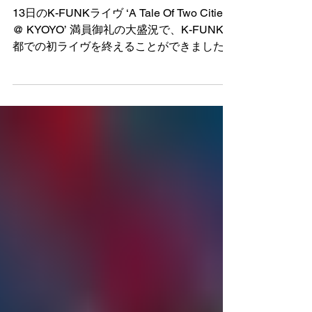
K-FUNK 京都での初ライヴ大盛
況！
13日のK-FUNKライヴ ‘A Tale Of Two Cities
@ KYOYO’ 満員御礼の大盛況で、K-FUNK京
都での初ライヴを終えることができました。
今回のライヴのために書き下ろしたmIKO
mIKO (舞妓はんDay）では、先斗町の舞妓
はん「光菜ちゃん」、...