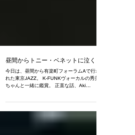
昼間からトニー・ベネットに泣く
今日は、昼間から有楽町フォーラムAで行わ
れた東京JAZZ。 K-FUNKヴォーカルの秀美
ちゃんと一緒に鑑賞。 正直な話、Aki
Yashiroの自称JAZZには・・・・・。 そんな
気分を一新してくださったのが、御年87
歳！のトニー・ベネット。 ...