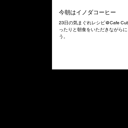
今朝はイノダコーヒー
23日の気まぐれレシピ@Cafe Cubeのために昨日上
ったりと朝食をいただきながらに
う。