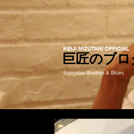
KEIJI MIZUTANI OFFICIAL
巨匠のブロ
Everyday Rhythm & Blues