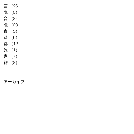
言
（26）
26件の記事
塊
（5）
5件の記事
音
（84）
84件の記事
憶
（28）
28件の記事
食
（3）
3件の記事
遊
（6）
6件の記事
都
（12）
12件の記事
旅
（1）
1件の記事
家
（7）
7件の記事
雑
（8）
8件の記事
アーカイブ