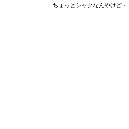
ちょっとシャクなんやけど・
この本、買いました。
まあ、洛中育ちが目くじら立てる
自分が生まれ育った町の悪口で1
そこにさらに一冊分の印印税を身
どう見られているのかも気になる
いずれにしても面白そうなので。
これで面白うなかったら・・・・
怒るでぇ！　　ホンマに